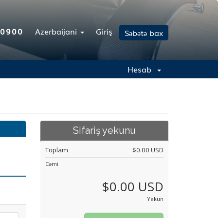
-0900
Azerbaijani
Giriş
Səbətə bax
Hesab
Sifariş yekunu
Toplam
$0.00 USD
Cəmi
$0.00 USD
Yekun