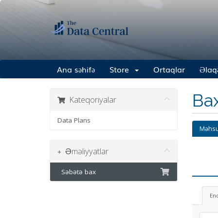
Ana səhifə
Store
Ortaqlar
Əlaq
Ba
Kateqoriyalar
Data Plans
Məhsu
Əməliyyatlar
Səbətə bax
En