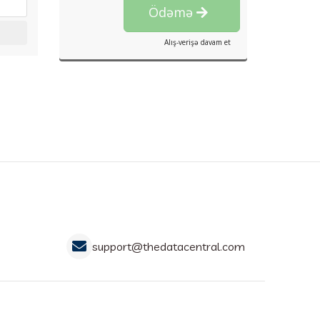
Ödəmə
Alış-verişə davam et
support@thedatacentral.com