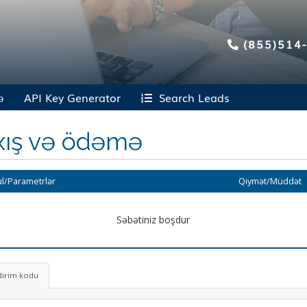
(855)514
ə
API Key Generator
Search Leads
xış və ödəmə
l/Parametrlər
Qiymət/Müddət
Səbətiniz boşdur
dirim kodu